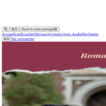
$US
Ouvrir le menu principal
Accueil
Lire
Écouter
Découvrir
Livres
Livres Audio
Recharge
Se connecter
$US