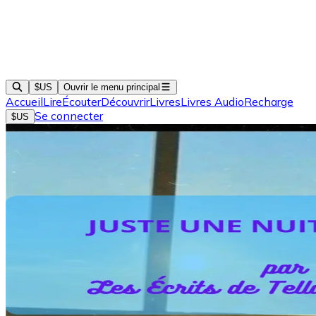
$US
Ouvrir le menu principal
Accueil
Lire
Écouter
Découvrir
Livres
Livres Audio
Recharge
Se connecter
$US