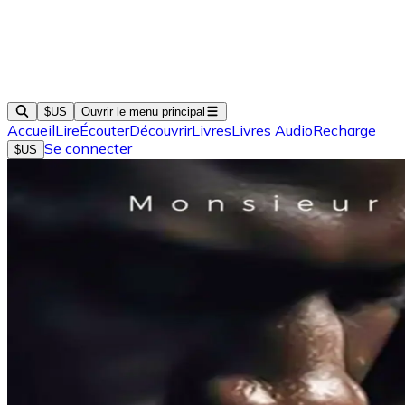
$US
Ouvrir le menu principal
Accueil
Lire
Écouter
Découvrir
Livres
Livres Audio
Recharge
Se connecter
$US