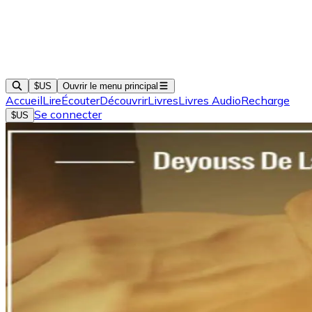
$US
Ouvrir le menu principal
Accueil
Lire
Écouter
Découvrir
Livres
Livres Audio
Recharge
Se connecter
$US