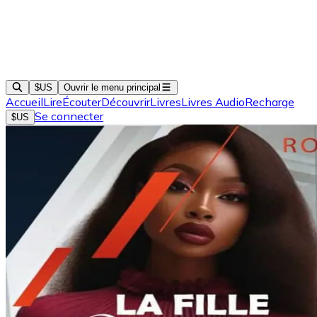
$US
Ouvrir le menu principal
Accueil
Lire
Écouter
Découvrir
Livres
Livres Audio
Recharge
Se connecter
$US