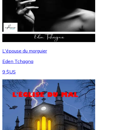
L'épouse du morguier
Eden Tchagna
9 $US