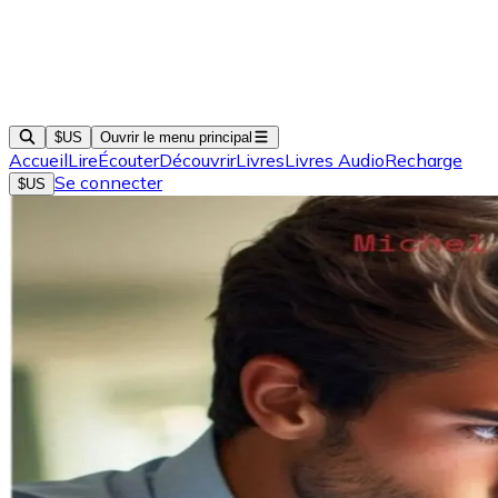
$US
Ouvrir le menu principal
Accueil
Lire
Écouter
Découvrir
Livres
Livres Audio
Recharge
Se connecter
$US