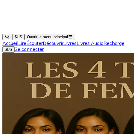
$US
Ouvrir le menu principal
Accueil
Lire
Écouter
Découvrir
Livres
Livres Audio
Recharge
Se connecter
$US