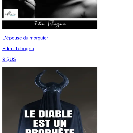
L'épouse du morguier
Eden Tchagna
9 $US