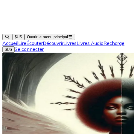
$US
Ouvrir le menu principal
Accueil
Lire
Écouter
Découvrir
Livres
Livres Audio
Recharge
Se connecter
$US