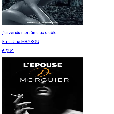
J'ai vendu mon âme au diable
Ernestine MBAKOU
6 $US