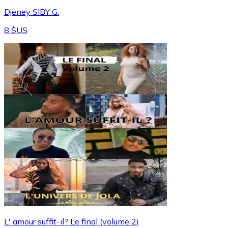
Djeney SIBY G.
8 $US
L' amour suffit-il? Le final (volume 2)