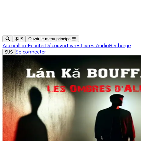
$US
Ouvrir le menu principal
Accueil
Lire
Écouter
Découvrir
Livres
Livres Audio
Recharge
Se connecter
$US