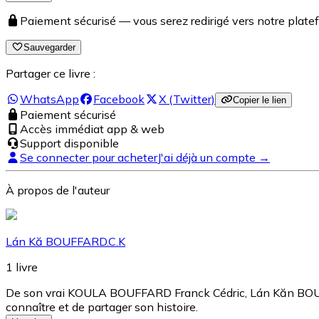
Paiement sécurisé — vous serez redirigé vers notre pla
Sauvegarder
Partager ce livre :
WhatsApp
Facebook
X (Twitter)
Copier le lien
Paiement sécurisé
Accès immédiat app & web
Support disponible
Se connecter pour acheter
J'ai déjà un compte →
À propos de l'auteur
Lán Kă BOUFFARD.C.K
1
livre
De son vrai KOULA BOUFFARD Franck Cédric, Lán Kăn BOUFFARD.
connaître et de partager son histoire.