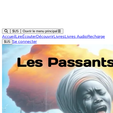
$US
Ouvrir le menu principal
Accueil
Lire
Écouter
Découvrir
Livres
Livres Audio
Recharge
Se connecter
$US