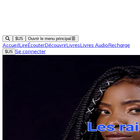
$US
Ouvrir le menu principal
Accueil
Lire
Écouter
Découvrir
Livres
Livres Audio
Recharge
Se connecter
$US