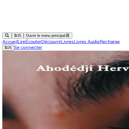
$US
Ouvrir le menu principal
Accueil
Lire
Écouter
Découvrir
Livres
Livres Audio
Recharge
Se connecter
$US