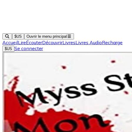
$US
Ouvrir le menu principal
Accueil
Lire
Écouter
Découvrir
Livres
Livres Audio
Recharge
Se connecter
$US