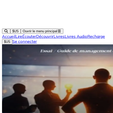
$US
Ouvrir le menu principal
Accueil
Lire
Écouter
Découvrir
Livres
Livres Audio
Recharge
Se connecter
$US