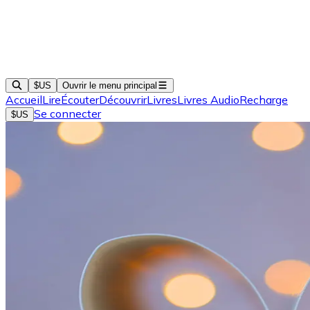
$US
Ouvrir le menu principal
Accueil
Lire
Écouter
Découvrir
Livres
Livres Audio
Recharge
Se connecter
$US