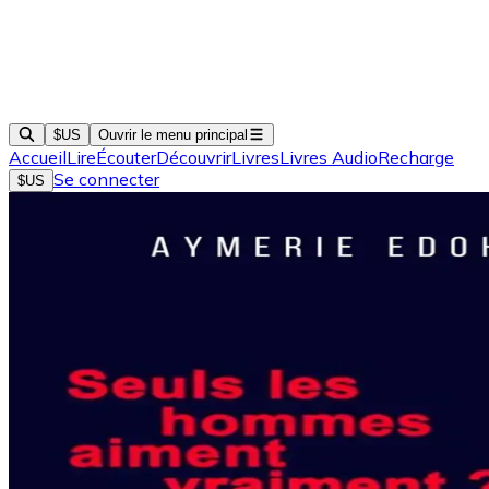
$US
Ouvrir le menu principal
Accueil
Lire
Écouter
Découvrir
Livres
Livres Audio
Recharge
Se connecter
$US