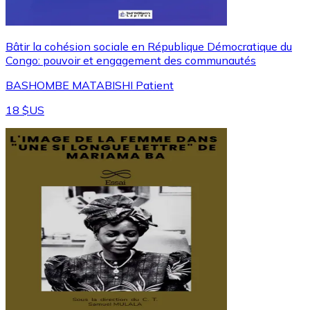
Bâtir la cohésion sociale en République Démocratique du
Congo: pouvoir et engagement des communautés
BASHOMBE MATABISHI Patient
18 $US