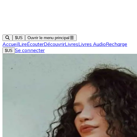
$US
Ouvrir le menu principal
Accueil
Lire
Écouter
Découvrir
Livres
Livres Audio
Recharge
Se connecter
$US