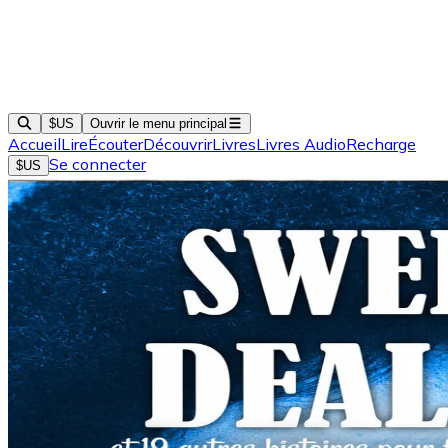
$US
Ouvrir le menu principal
Accueil
Lire
Écouter
Découvrir
Livres
Livres Audio
Recharge
Se connecter
$US