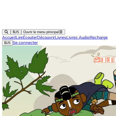
$US
Ouvrir le menu principal
Accueil
Lire
Écouter
Découvrir
Livres
Livres Audio
Recharge
Se connecter
$US