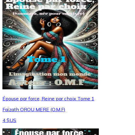
Épouse par force, Reine par choix Tome 1
Faïzath OROU MERE (O.M.F)
4 $US