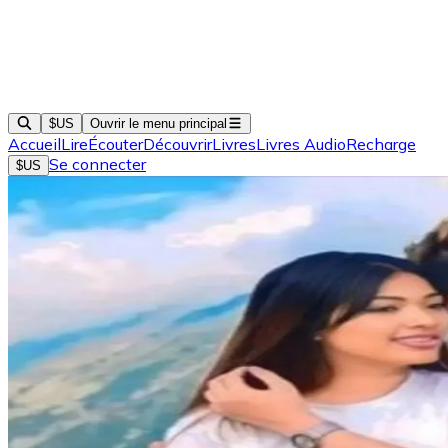
$US
Ouvrir le menu principal
Accueil
Lire
Écouter
Découvrir
Livres
Livres Audio
Recharge
Se connecter
$US