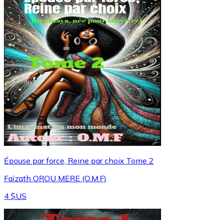
Épouse par force, Reine par choix Tome 2
Faïzath OROU MERE (O.M.F)
4 $US