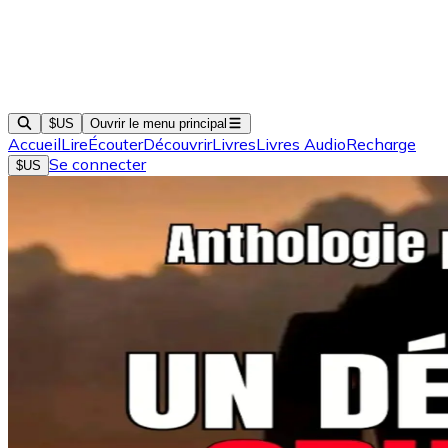
$US
Ouvrir le menu principal
Accueil
Lire
Écouter
Découvrir
Livres
Livres Audio
Recharge
Se connecter
$US