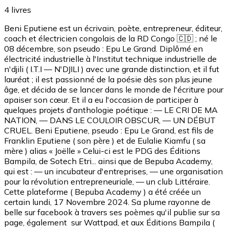
4
livres
Beni Eputiene est un écrivain, poète, entrepreneur, éditeur,
coach et électricien congolais de la RD Congo 🇨🇩 ; né le
08 décembre, son pseudo : Epu Le Grand. Diplômé en
électricité industrielle à l'Institut technique industrielle de
n'djili ( I.T.I — N'DJILI ) avec une grande distinction, et il fut
lauréat ; il est passionné de la poésie dès son plus jeune
âge, et décida de se lancer dans le monde de l'écriture pour
apaiser son cœur. Et il a eu l'occasion de participer à
quelques projets d'anthologie poétique : — LE CRI DE MA
NATION, — DANS LE COULOIR OBSCUR, — UN DÉBUT
CRUEL. Beni Eputiene, pseudo : Epu Le Grand, est fils de
Franklin Eputiene ( son père ) et de Eulalie Kiamfu ( sa
mère ) alias « Joëlle » Celui-ci est le PDG des Éditions
Bampila, de Sotech Etri... ainsi que de Bepuba Academy,
qui est : — un incubateur d'entreprises, — une organisation
pour la révolution entrepreneuriale, — un club Littéraire.
Cette plateforme ( Bepuba Academy ) a été créée un
certain lundi, 17 Novembre 2024. Sa plume rayonne de
belle sur facebook à travers ses poèmes qu'il publie sur sa
page, également sur Wattpad, et aux Éditions Bampila (