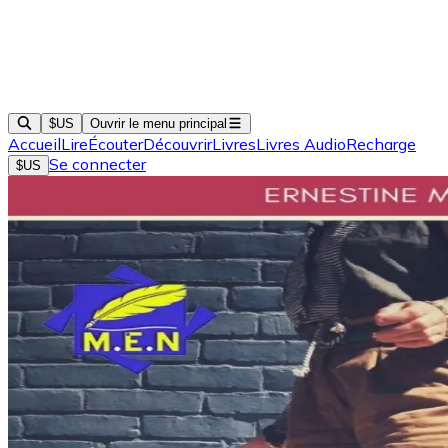
$US
Ouvrir le menu principal
Accueil
Lire
Écouter
Découvrir
Livres
Livres Audio
Recharge
Se connecter
$US