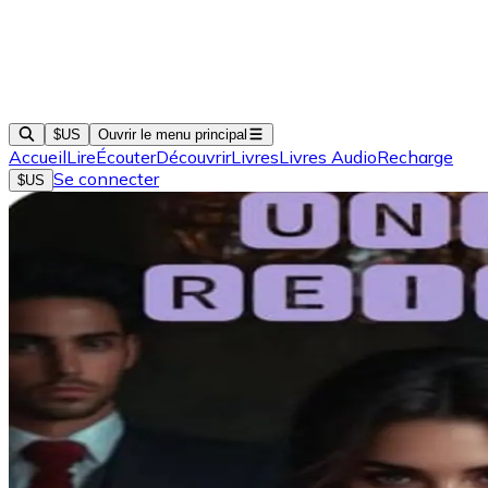
$US
Ouvrir le menu principal
Accueil
Lire
Écouter
Découvrir
Livres
Livres Audio
Recharge
Se connecter
$US