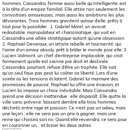
hommes. Cassandra, femme aussi belle qu’intelligente, est
à la tête d’un empire familial. Elle attire non seulement les
convoitises amoureuses, mais aussi les ambitions les plus
dévorantes. Trois hommes gravitent autour d’elle, prêts à
tout pour la posséder : 1. Gabriel Morel, un avocat
redoutable, manipulateur et charismatique, qui voit en
Cassandra une alliée stratégique autant qu’une obsession.
2. Raphaël Deveraux, un artiste rebelle et tourmenté, qui
l’aime d’un amour absolu, prêt à brûler le monde pour elle. 3.
Lucien Valmont, un chef d’entreprise implacable, qui croit
fermement qu’elle est sienne par droit et destinée.
Cassandra, pourtant, refuse d’être un trophée. Elle sait
qu’un seul faux pas peut lui coûter sa liberté. Lors d’une
soirée où les tensions éclatent, Gabriel lui murmure des
promesses de pouvoir, Raphaël lui offre une évasion, et
Lucien lui impose un choix inévitable. Mais Cassandra
prend une décision inattendue : elle disparaît. Elle quitte la
ville sans prévenir, laissant derrière elle trois hommes
déchirés entre rage et passion. Ce n’est pas un adieu, mais
une leçon : elle ne sera pas un prix à gagner, mais une
reine qui choisira son roi. Quand elle reviendra, ce sera pour
en couronner un… et briser les deux autres.