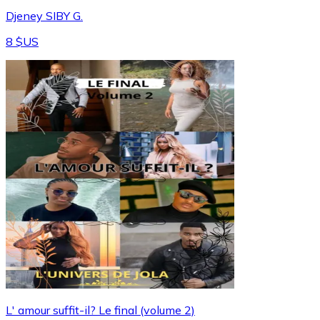
Djeney SIBY G.
8 $US
L' amour suffit-il? Le final (volume 2)