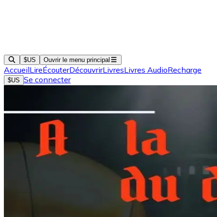
$US
Ouvrir le menu principal
Accueil
Lire
Écouter
Découvrir
Livres
Livres Audio
Recharge
Se connecter
$US