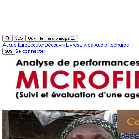
$US
Ouvrir le menu principal
Accueil
Lire
Écouter
Découvrir
Livres
Livres Audio
Recharge
Se connecter
$US