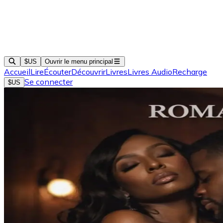
$US
Ouvrir le menu principal
Accueil
Lire
Écouter
Découvrir
Livres
Livres Audio
Recharge
Se connecter
$US