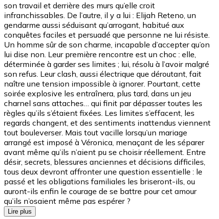
son travail et derrière des murs qu’elle croit
infranchissables. De l’autre, il y a lui : Elijah Reteno, un
gendarme aussi séduisant qu’arrogant, habitué aux
conquêtes faciles et persuadé que personne ne lui résiste.
Un homme sûr de son charme, incapable d’accepter qu’on
lui dise non. Leur première rencontre est un choc : elle,
déterminée à garder ses limites ; lui, résolu à l’avoir malgré
son refus. Leur clash, aussi électrique que déroutant, fait
naître une tension impossible à ignorer. Pourtant, cette
soirée explosive les entraînera, plus tard, dans un jeu
charnel sans attaches… qui finit par dépasser toutes les
règles qu’ils s’étaient fixées. Les limites s’effacent, les
regards changent, et des sentiments inattendus viennent
tout bouleverser. Mais tout vacille lorsqu’un mariage
arrangé est imposé à Véronica, menaçant de les séparer
avant même qu’ils n’aient pu se choisir réellement. Entre
désir, secrets, blessures anciennes et décisions difficiles,
tous deux devront affronter une question essentielle : le
passé et les obligations familiales les briseront-ils, ou
auront-ils enfin le courage de se battre pour cet amour
qu’ils n’osaient même pas espérer ?
Lire plus