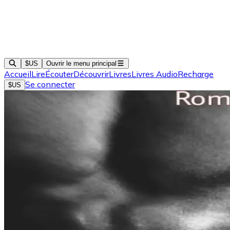
$US
Ouvrir le menu principal
Accueil
Lire
Écouter
Découvrir
Livres
Livres Audio
Recharge
Se connecter
$US