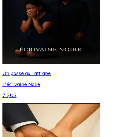
Un passé qui rattrape
L'écrivaine Noire
7 $US