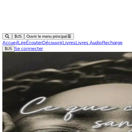
$US
Ouvrir le menu principal
Accueil
Lire
Écouter
Découvrir
Livres
Livres Audio
Recharge
Se connecter
$US