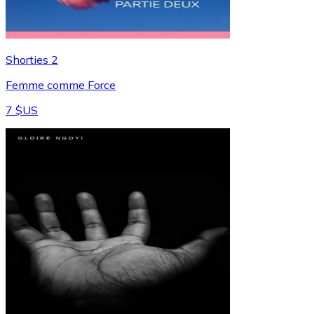
Shorties 2
Femme comme Force
7 $US