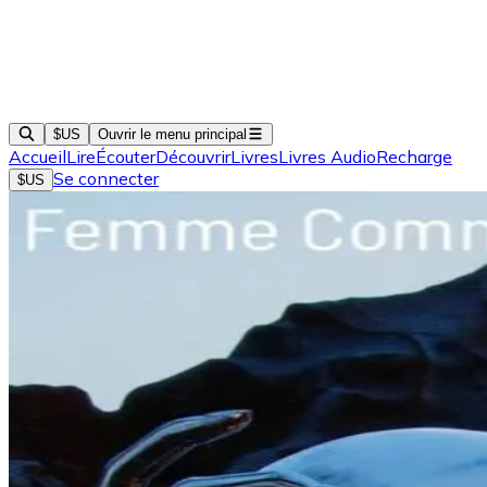
$US
Ouvrir le menu principal
Accueil
Lire
Écouter
Découvrir
Livres
Livres Audio
Recharge
Se connecter
$US