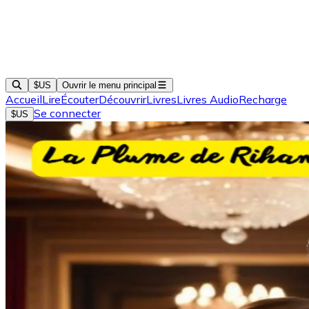
$US
Ouvrir le menu principal
Accueil
Lire
Écouter
Découvrir
Livres
Livres Audio
Recharge
Se connecter
$US