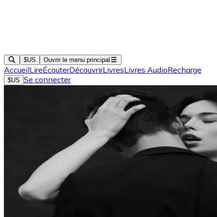
$US
Ouvrir le menu principal
Accueil
Lire
Écouter
Découvrir
Livres
Livres Audio
Recharge
Se connecter
$US