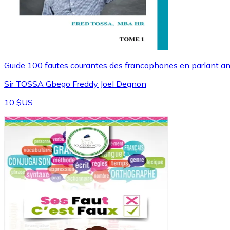
Guide 100 fautes courantes des francophones en parlant an
Sir TOSSA Gbego Freddy Joel Degnon
10 $US