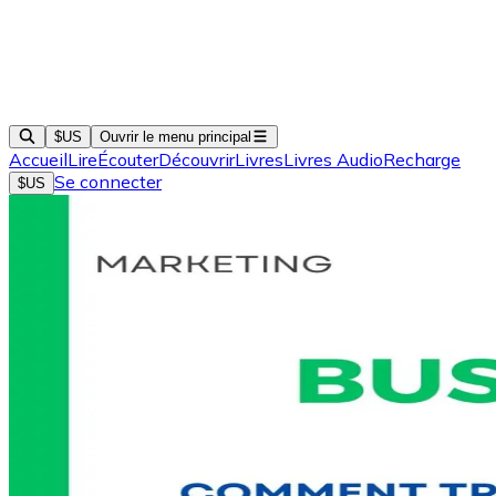
$US
Ouvrir le menu principal
Accueil
Lire
Écouter
Découvrir
Livres
Livres Audio
Recharge
Se connecter
$US