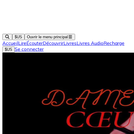
$US
Ouvrir le menu principal
Accueil
Lire
Écouter
Découvrir
Livres
Livres Audio
Recharge
Se connecter
$US