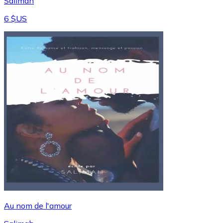
Salimah
6 $US
Au nom de l'amour