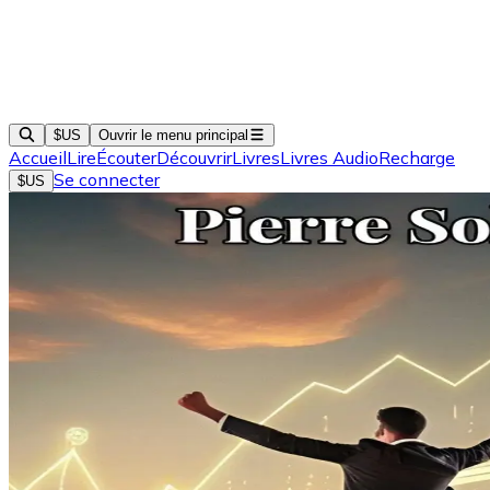
$US
Ouvrir le menu principal
Accueil
Lire
Écouter
Découvrir
Livres
Livres Audio
Recharge
Se connecter
$US