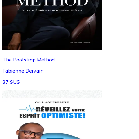
The Bootstrap Method
Fabienne Dervain
37 $US