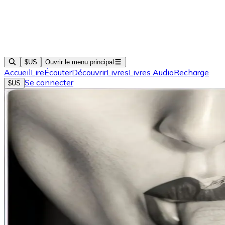
$US
Ouvrir le menu principal
Accueil
Lire
Écouter
Découvrir
Livres
Livres Audio
Recharge
Se connecter
$US