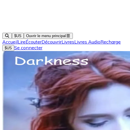
$US
Ouvrir le menu principal
Accueil
Lire
Écouter
Découvrir
Livres
Livres Audio
Recharge
Se connecter
$US