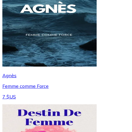
Agnès
Femme comme Force
7 $US