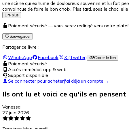
une scène qui exhume de douloureux souvenirs et lui fait pe
convaincue de faire le bon choix. Plus tard, sous le choc, e
Lire plus
Paiement sécurisé — vous serez redirigé vers notre pla
Sauvegarder
Partager ce livre :
WhatsApp
Facebook
X (Twitter)
Copier le lien
Paiement sécurisé
Accès immédiat app & web
Support disponible
Se connecter pour acheter
J'ai déjà un compte →
Ils ont lu et voici ce qu'ils en pensent
Vanessa
27 juin 2026
Trop trop bien, merciii