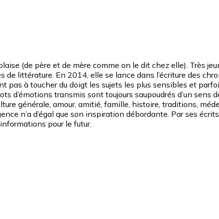
se (de père et de mère comme on le dit chez elle). Très jeune, 
s de littérature. En 2014, elle se lance dans l’écriture des chr
tant pas à toucher du doigt les sujets les plus sensibles et 
 flots d’émotions transmis sont toujours saupoudrés d’un sens de
culture générale, amour, amitié, famille, histoire, traditions, m
igence n’a d’égal que son inspiration débordante. Par ses écrits
informations pour le futur.