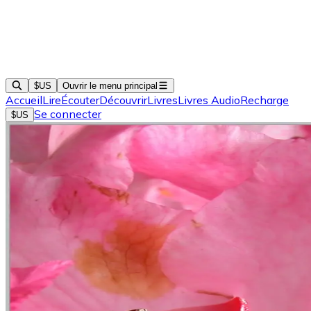
$US
Ouvrir le menu principal
Accueil
Lire
Écouter
Découvrir
Livres
Livres Audio
Recharge
Se connecter
$US