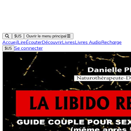
$US
Ouvrir le menu principal
Accueil
Lire
Écouter
Découvrir
Livres
Livres Audio
Recharge
Se connecter
$US