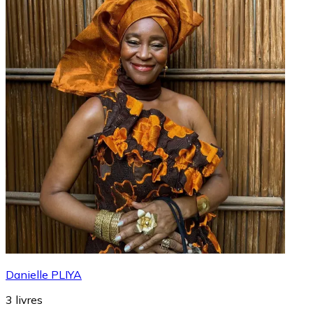
Danielle PLIYA
3
livres