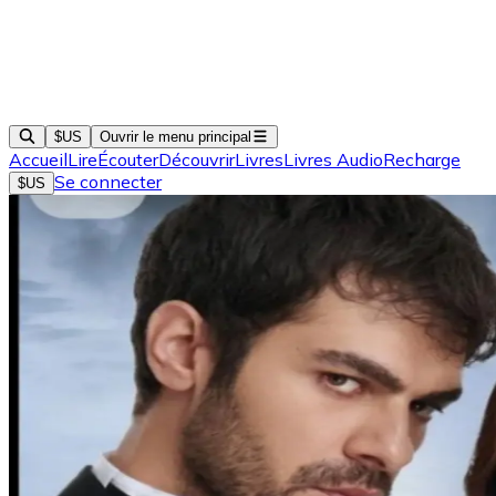
$US
Ouvrir le menu principal
Accueil
Lire
Écouter
Découvrir
Livres
Livres Audio
Recharge
Se connecter
$US