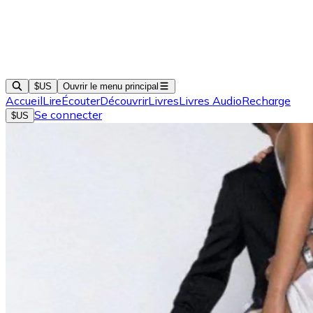
$US
Ouvrir le menu principal
Accueil
Lire
Écouter
Découvrir
Livres
Livres Audio
Recharge
Se connecter
$US