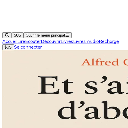
$US
Ouvrir le menu principal
Accueil
Lire
Écouter
Découvrir
Livres
Livres Audio
Recharge
Se connecter
$US