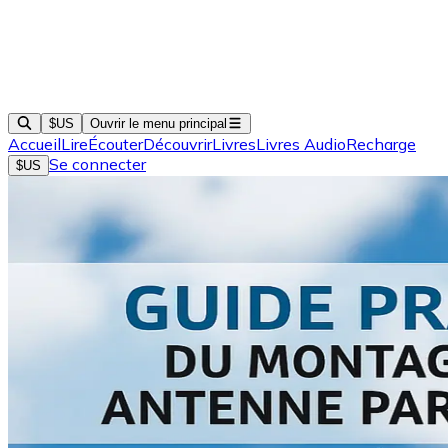
$US
Ouvrir le menu principal
Accueil
Lire
Écouter
Découvrir
Livres
Livres Audio
Recharge
Se connecter
$US