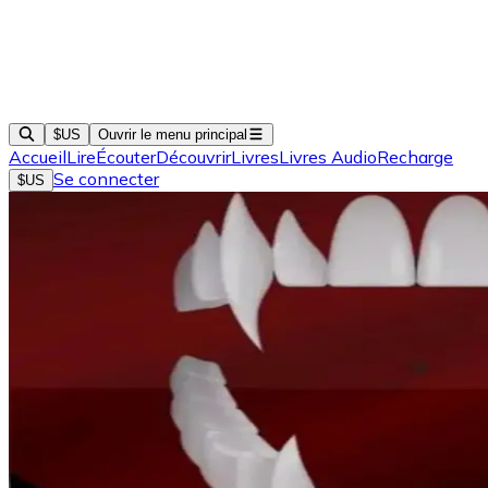
$US
Ouvrir le menu principal
Accueil
Lire
Écouter
Découvrir
Livres
Livres Audio
Recharge
Se connecter
$US