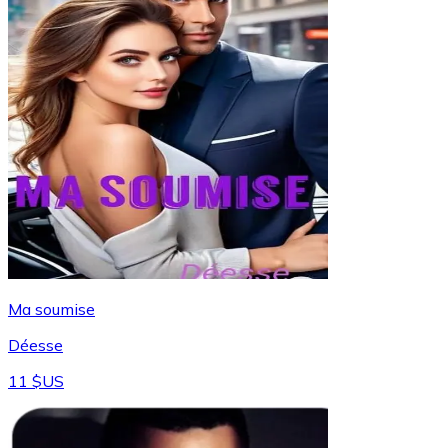
Ma soumise
Déesse
11 $US