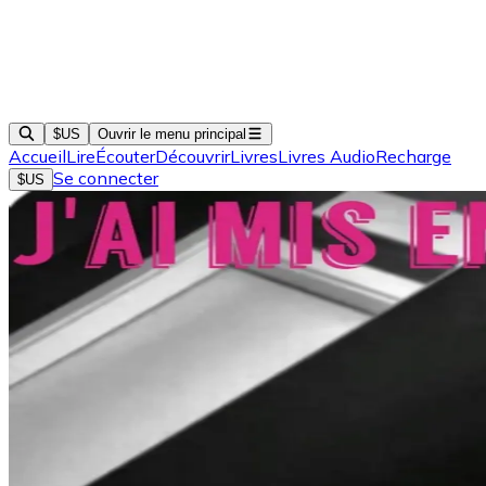
$US
Ouvrir le menu principal
Accueil
Lire
Écouter
Découvrir
Livres
Livres Audio
Recharge
Se connecter
$US