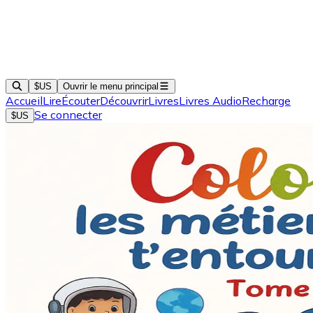
$US
Ouvrir le menu principal
Accueil
Lire
Écouter
Découvrir
Livres
Livres Audio
Recharge
Se connecter
$US