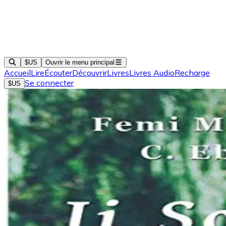
$US
Ouvrir le menu principal
Accueil
Lire
Écouter
Découvrir
Livres
Livres Audio
Recharge
Se connecter
$US