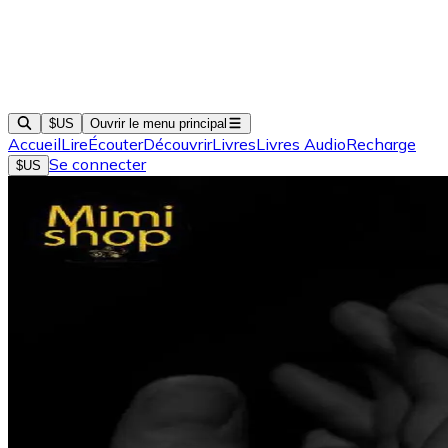
$US
Ouvrir le menu principal
Accueil
Lire
Écouter
Découvrir
Livres
Livres Audio
Recharge
Se connecter
$US