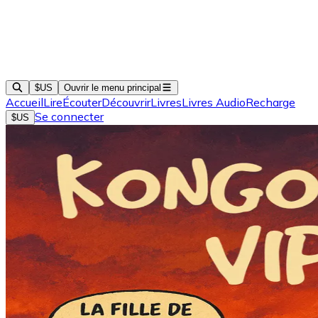
$US
Ouvrir le menu principal
Accueil
Lire
Écouter
Découvrir
Livres
Livres Audio
Recharge
Se connecter
$US