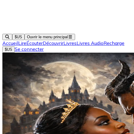
$US
Ouvrir le menu principal
Accueil
Lire
Écouter
Découvrir
Livres
Livres Audio
Recharge
Se connecter
$US