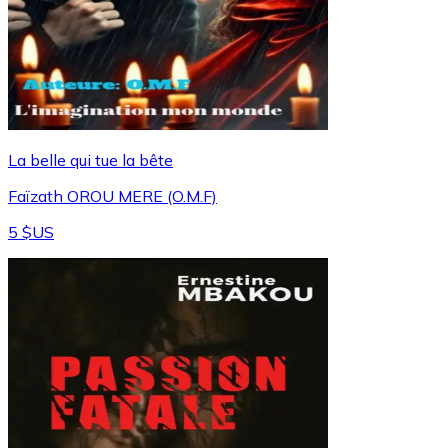
La belle qui tue la bête
Faïzath OROU MERE (O.M.F)
5 $US